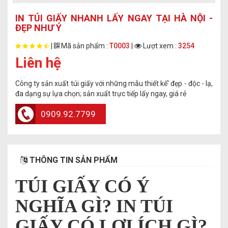
IN TÚI GIẤY NHANH LẤY NGAY TẠI HÀ NỘI -
ĐẸP NHƯ Ý
|
Mã sản phẩm :
T0003
|
Lượt xem :
3254
Liên hệ
Công ty sản xuất túi giấy với những mẫu thiết kế' đẹp - độc - lạ,
đa dạng sự lựa chọn; sản xuất trực tiếp lấy ngay, giá rẻ
0909.92.7799
THÔNG TIN SẢN PHẨM
TÚI GIẤY CÓ Ý
NGHĨA GÌ? IN TÚI
GIẤY CÓ LỢI ÍCH GÌ?