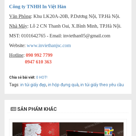
Công ty TNHH In Việt Hàn
Văn Phòng
: Khu LK20A-20B, P.Dương Nội, TP.Hà Nội.
Nhà Máy
: Lô 2 CN Thanh Oai, X.Bình Minh, TP.Hà Nội.
MST: 0101642765 - Email:
inviethan05@gmail.com
Website:
www.inviethanjsc.com
Hotline
:
090 992 7799
0947 610 363
Chia sẻ bài viết:
0
HOT!
Tags:
in túi giấy đẹp
,
in hộp đựng quà
,
in túi giấy theo yêu cầu
SẢN PHẨM KHÁC