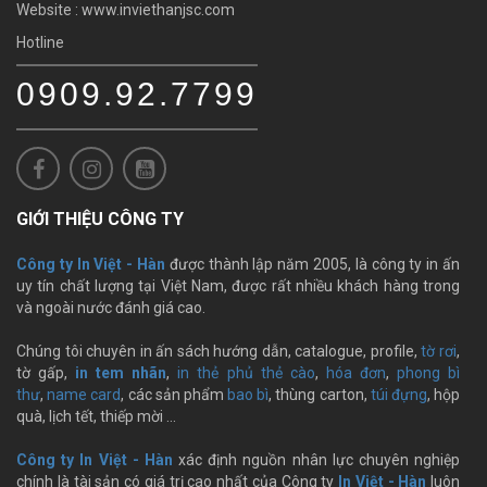
Website : www.inviethanjsc.com
Hotline
0909.92.7799
GIỚI THIỆU CÔNG TY
Công ty In Việt - Hàn
được thành lập năm 2005, là công ty in ấn
uy tín chất lượng tại Việt Nam, được rất nhiều khách hàng trong
và ngoài nước đánh giá cao.
Chúng tôi chuyên in ấn sách hướng dẫn, catalogue, profile,
tờ rơi
,
tờ gấp,
in tem nhãn
,
in thẻ phủ thẻ cào
,
hóa đơn
,
phong bì
thư
,
name card
, các sản phẩm
bao bì
, thùng carton,
túi đựng
, hộp
quà, lịch tết, thiếp mời …
Công ty In Việt - Hàn
xác định nguồn nhân lực chuyên nghiệp
chính là tài sản có giá trị cao nhất của Công ty
In Việt - Hàn
luôn