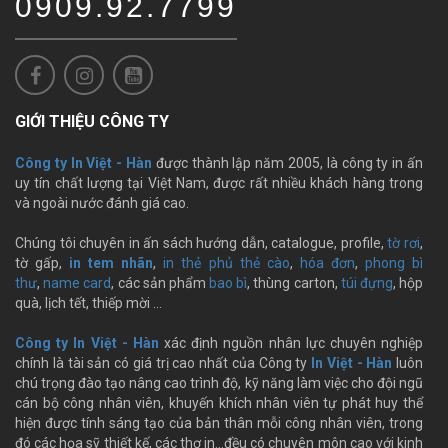
0909.92.7799
GIỚI THIỆU CÔNG TY
Công ty In Việt - Hàn
được thành lập năm 2005, là công ty in ấn
uy tín chất lượng tại Việt Nam, được rất nhiều khách hàng trong
và ngoài nước đánh giá cao.
Chúng tôi chuyên in ấn sách hướng dẫn, catalogue, profile,
tờ rơi
,
tờ gấp,
in tem nhãn
,
in thẻ phủ thẻ cào
,
hóa đơn
,
phong bì
thư
,
name card
, các sản phẩm
bao bì
, thùng carton,
túi đựng
, hộp
quà, lịch tết, thiếp mời …
Công ty In Việt - Hàn
xác định nguồn nhân lực chuyên nghiệp
chính là tài sản có giá trị cao nhất của Công ty
In Việt - Hàn
luôn
chú trọng đào tạo nâng cao trình độ, kỹ năng làm việc cho đội ngũ
cán bộ công nhân viên, khuyến khích nhân viên tự phát huy thể
hiện được tính sáng tạo của bản thân mỗi công nhân viên, trong
đó các họa sỹ thiết kế, các thợ in…đều có chuyên môn cao với kinh