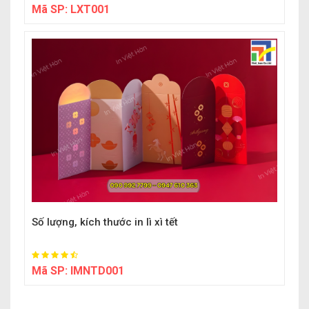
Mã SP:
LXT001
Số lượng, kích thước in lì xì tết
Mã SP:
IMNTD001