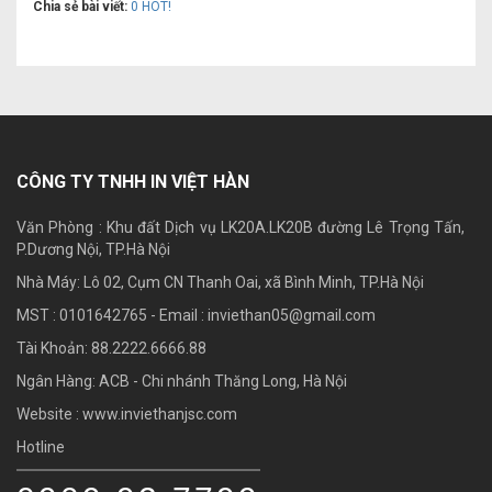
Chia sẻ bài viết:
0
HOT!
CÔNG TY TNHH IN VIỆT HÀN
Văn Phòng : Khu đất Dịch vụ LK20A.LK20B đường Lê Trọng Tấn,
P.Dương Nội, TP.Hà Nội
Nhà Máy: Lô 02, Cụm CN Thanh Oai, xã Bình Minh, TP.Hà Nội
MST : 0101642765 - Email :
inviethan05@gmail.com
Tài Khoản: 88.2222.6666.88
Ngân Hàng: ACB - Chi nhánh Thăng Long, Hà Nội
Website : www.inviethanjsc.com
Hotline