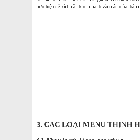
hữu hiệu để kích cầu kinh doanh vào các mùa thấp đi
3. CÁC LOẠI MENU THỊNH
3.1. Menu tờ rơi, tờ gấp, gấp cửa sổ