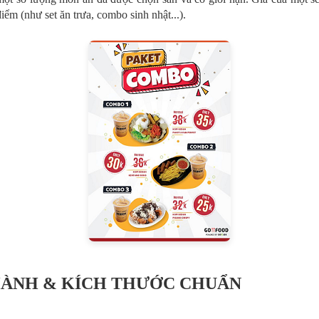
ểm (như set ăn trưa, combo sinh nhật...).
 HÀNH & KÍCH THƯỚC CHUẨN