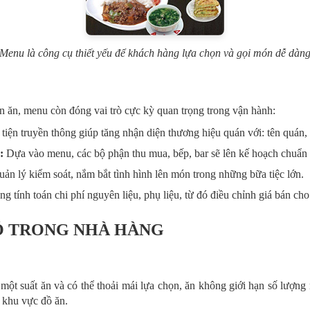
Menu là công cụ thiết yếu để khách hàng lựa chọn và gọi món dễ dàn
 ăn, menu còn đóng vai trò cực kỳ quan trọng trong vận hành:
iện truyền thông giúp tăng nhận diện thương hiệu quán với: tên quán, đị
:
Dựa vào menu, các bộ phận thu mua, bếp, bar sẽ lên kế hoạch chuẩn 
ản lý kiểm soát, nắm bắt tình hình lên món trong những bữa tiệc lớn.
g tính toán chi phí nguyên liệu, phụ liệu, từ đó điều chỉnh giá bán ch
CÓ TRONG NHÀ HÀNG
ho một suất ăn và có thể thoải mái lựa chọn, ăn không giới hạn số lượn
 khu vực đồ ăn.