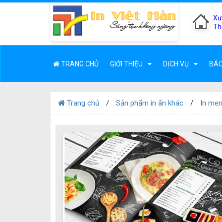
Xư
Th
TRANG CHỦ
GIỚI THIỆU
DỊCH VỤ
BÁO
Trang chủ
Sản phẩm in ấn khác
In men