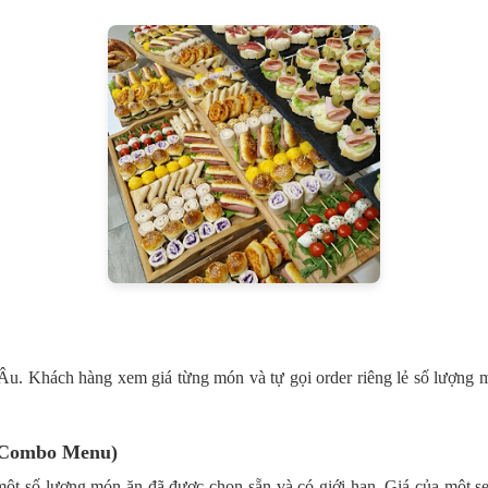
u. Khách hàng xem giá từng món và tự gọi order riêng lẻ số lượng m
y Combo Menu)
o một số lượng món ăn đã được chọn sẵn và có giới hạn. Giá của một s