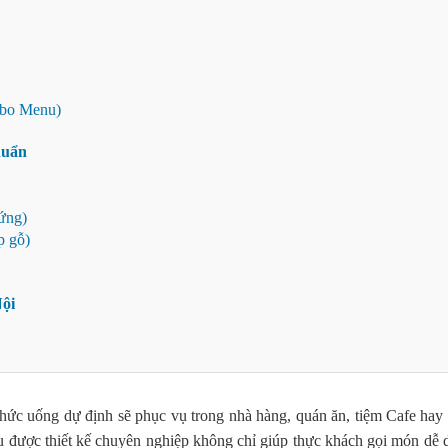
mbo Menu)
huẩn
ứng)
p gỗ)
Nội
thức uống dự định sẽ phục vụ trong nhà hàng, quán ăn, tiệm Cafe hay 
được thiết kế chuyên nghiệp không chỉ giúp thực khách gọi món dễ dàng