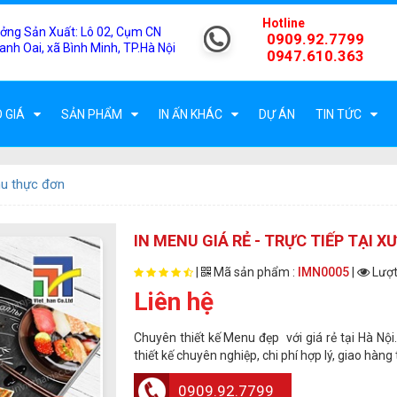
Hotline
ởng Sản Xuất:
Lô 02, Cụm CN
0909.92.7799
anh Oai, xã Bình Minh, TP.Hà Nội
0947.610.363
 GIÁ
SẢN PHẨM
IN ẤN KHÁC
DỰ ÁN
TIN TỨC
u thực đơn
IN MENU GIÁ RẺ - TRỰC TIẾP TẠI 
|
Mã sản phẩm :
IMN0005
|
Lượt
Liên hệ
Chuyên thiết kế Menu đẹp với giá rẻ tại Hà Nội
thiết kế chuyên nghiệp, chi phí hợp lý, giao hàng 
0909.92.7799