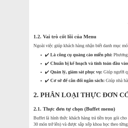
1.2. Vai trò cốt lõi của Menu
Ngoài việc giúp khách hàng nhận biết danh mục món
✔️
Là công cụ quảng cáo miễn phí:
Phương t
✔️
Chuẩn bị kế hoạch và tính toán đầu vào
✔️
Quản lý, giám sát phục vụ:
Giúp người qu
✔️
Cơ sở để cân đối ngân sách:
Giúp nhà hàn
2. PHÂN LOẠI THỰC ĐƠN 
2.1. Thực đơn tự chọn (Buffet menu)
Buffet là hình thức khách hàng trả tiền trọn gói c
30 món trở lên) và được sắp xếp khoa học theo từng