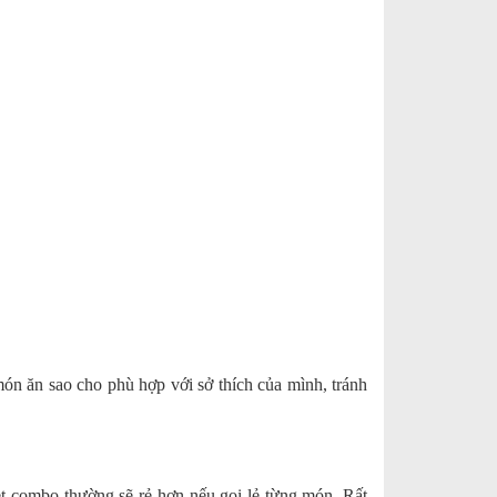
ón ăn sao cho phù hợp với sở thích của mình, tránh
et combo thường sẽ rẻ hơn nếu gọi lẻ từng món. Rất