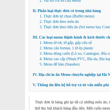
2. Vai trò cốt lõi của Menu
II. Phân loại thực đơn có trong nhà hàng
1. Thực đơn tự chọn (Buffet menu)
2. Thực đơn theo món ăn
3. Thực đơn theo bữa ăn (Set menu hay Co
III. Các loại menu thịnh hành & kích thước c
1. Menu tờ rơi, tờ gấp, gấp cửa sổ
2. Menu cán format, 1 tờ ép plastic
3. Menu đóng cuốn (Lò xo, Catalogue, Bìa c
4. Menu cao cấp (Nhựa PVC, Bìa da, Bìa kẹ
5. Menu để bàn (Standee)
IV. Địa chỉ in ấn Menu chuyên nghiệp tại Hà 
V. Thông tin liên hệ hỗ trợ và tư vấn miễn phí
Thực đơn là bảng ghi lại tất cả những món ăn, 
thứ thu hút khách hàng đầu tiên. Một cuốn menu 