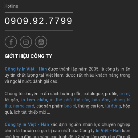
Hotline
0909.92.7799
GIỚI THIỆU CÔNG TY
Công ty In Việt - Hàn
được thành lập năm 2005, là công ty in ấn
uy tín chất lượng tại Việt Nam, được rất nhiều khách hàng trong
và ngoài nước đánh giá cao.
Chúng tôi chuyên in ấn sách hướng dẫn, catalogue, profile,
tờ rơi
,
tờ gấp,
in tem nhãn
,
in thẻ phủ thẻ cào
,
hóa đơn
,
phong bì
thư
,
name card
, các sản phẩm
bao bì
, thùng carton,
túi đựng
, hộp
quà, lịch tết, thiếp mời …
Công ty In Việt - Hàn
xác định nguồn nhân lực chuyên nghiệp
chính là tài sản có giá trị cao nhất của Công ty
In Việt - Hàn
luôn
chú trọng đào tạo nâng cao trình độ, kỹ năng làm việc cho đội ngũ