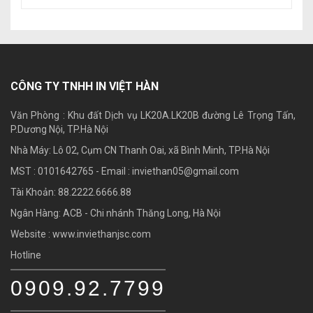
CÔNG TY TNHH IN VIỆT HÀN
Văn Phòng : Khu đất Dịch vụ LK20A.LK20B đường Lê Trọng Tấn,
P.Dương Nội, TP.Hà Nội
Nhà Máy: Lô 02, Cụm CN Thanh Oai, xã Bình Minh, TP.Hà Nội
MST : 0101642765 - Email :
inviethan05@gmail.com
Tài Khoản: 88.2222.6666.88
Ngân Hàng: ACB - Chi nhánh Thăng Long, Hà Nội
Website : www.inviethanjsc.com
Hotline
0909.92.7799