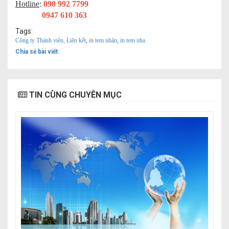
Hotline
:
090 992 7799
0947 610 363
Tags:
Công ty Thành viên, Liên kết
,
in tem nhãn
,
in tem nha
Chia sẻ bài viết:
TIN CÙNG CHUYÊN MỤC