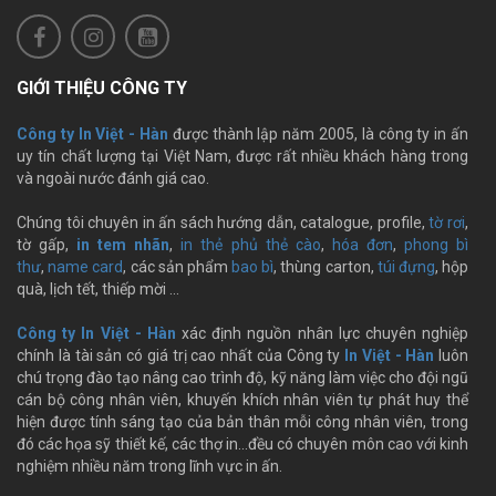
GIỚI THIỆU CÔNG TY
Công ty In Việt - Hàn
được thành lập năm 2005, là công ty in ấn
uy tín chất lượng tại Việt Nam, được rất nhiều khách hàng trong
và ngoài nước đánh giá cao.
Chúng tôi chuyên in ấn sách hướng dẫn, catalogue, profile,
tờ rơi
,
tờ gấp,
in tem nhãn
,
in thẻ phủ thẻ cào
,
hóa đơn
,
phong bì
thư
,
name card
, các sản phẩm
bao bì
, thùng carton,
túi đựng
, hộp
quà, lịch tết, thiếp mời …
Công ty In Việt - Hàn
xác định nguồn nhân lực chuyên nghiệp
chính là tài sản có giá trị cao nhất của Công ty
In Việt - Hàn
luôn
chú trọng đào tạo nâng cao trình độ, kỹ năng làm việc cho đội ngũ
cán bộ công nhân viên, khuyến khích nhân viên tự phát huy thể
hiện được tính sáng tạo của bản thân mỗi công nhân viên, trong
đó các họa sỹ thiết kế, các thợ in…đều có chuyên môn cao với kinh
nghiệm nhiều năm trong lĩnh vực in ấn.