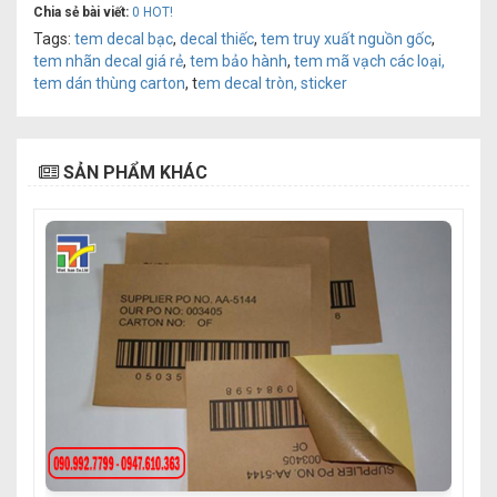
Chia sẻ bài viết:
0
HOT!
Tags:
tem decal bạc
,
decal thiếc
,
tem truy xuất nguồn gốc
,
tem nhãn decal giá rẻ
,
tem bảo hành
,
tem mã vạch các loại,
tem dán thùng carton
, t
em decal tròn, sticker
SẢN PHẨM KHÁC