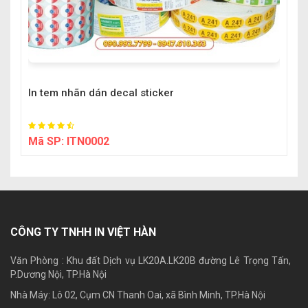
In tem nhãn dán decal sticker
Mã SP:
ITN0002
CÔNG TY TNHH IN VIỆT HÀN
Văn Phòng : Khu đất Dịch vụ LK20A.LK20B đường Lê Trọng Tấn,
P.Dương Nội, TP.Hà Nội
Nhà Máy: Lô 02, Cụm CN Thanh Oai, xã Bình Minh, TP.Hà Nội