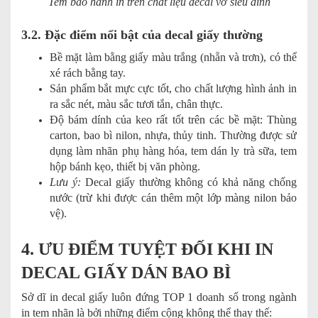
Tem bảo hành in trên chất liệu decal vỡ siêu dính
3.2. Đặc điểm nổi bật của decal giấy thường
Bề mặt làm bằng giấy màu trắng (nhẵn và trơn), có thể
xé rách bằng tay.
Sản phẩm bắt mực cực tốt, cho chất lượng hình ảnh in
ra sắc nét, màu sắc tươi tắn, chân thực.
Độ bám dính của keo rất tốt trên các bề mặt: Thùng
carton, bao bì nilon, nhựa, thủy tinh. Thường được sử
dụng làm nhãn phụ hàng hóa, tem dán ly trà sữa, tem
hộp bánh kẹo, thiết bị văn phòng.
Lưu ý:
Decal giấy thường không có khả năng chống
nước (trừ khi được cán thêm một lớp màng nilon bảo
vệ).
4. ƯU ĐIỂM TUYỆT ĐỐI KHI IN
DECAL GIẤY DÁN BAO BÌ
Sở dĩ in decal giấy luôn đứng TOP 1 doanh số trong ngành
in tem nhãn là bởi những điểm cộng không thể thay thế: