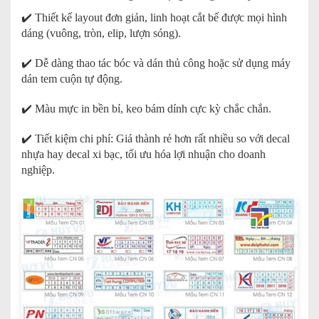
✔️ Thiết kế layout đơn giản, linh hoạt cắt bế được mọi hình
dáng (vuông, tròn, elip, lượn sóng).
✔️ Dễ dàng thao tác bóc và dán thủ công hoặc sử dụng máy
dán tem cuộn tự động.
✔️ Màu mực in bền bỉ, keo bám dính cực kỳ chắc chắn.
✔️ Tiết kiệm chi phí: Giá thành rẻ hơn rất nhiều so với decal
nhựa hay decal xi bạc, tối ưu hóa lợi nhuận cho doanh
nghiệp.