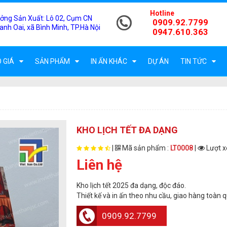
Hotline
ởng Sản Xuất:
Lô 02, Cụm CN
0909.92.7799
anh Oai, xã Bình Minh, TP.Hà Nội
0947.610.363
 GIÁ
SẢN PHẨM
IN ẤN KHÁC
DỰ ÁN
TIN TỨC
KHO LỊCH TẾT ĐA DẠNG
|
Mã sản phẩm :
LT0008
|
Lượt x
Liên hệ
Kho lịch tết 2025 đa dạng, độc đáo.
Thiết kế và in ấn theo nhu cầu, giao hàng toàn q
0909.92.7799