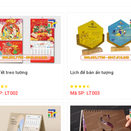
Tết treo tường
Lịch để bàn ấn tượng
P:
LT002
Mã SP:
LT003