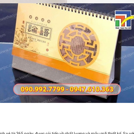
i lịch xé tờ 365 ngày, được cải tiến về chất lượng và mẫu mã thiết kế. So vớ