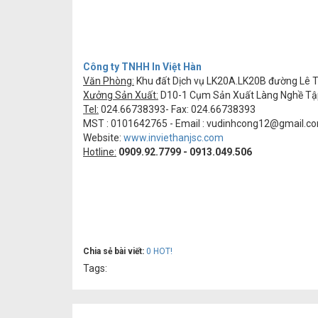
Công ty TNHH In Việt Hàn
Văn Phòng:
Khu đất Dịch vụ LK20A.LK20B đường Lê Tr
Xưởng Sản Xuất:
D10-1 Cụm Sản Xuất Làng Nghề Tập T
Tel:
024.66738393- Fax: 024.66738393
MST : 0101642765 - Email :
vudinhcong12@gmail.c
Website:
www.inviethanjsc.com
Hotline:
0909.92.7799 - 0913.049.506
Chia sẻ bài viết:
0
HOT!
Tags: