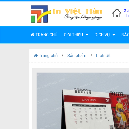
Xư
Th
TRANG CHỦ
GIỚI THIỆU
DỊCH VỤ
BÁO
Trang chủ
Sản phẩm
Lịch tết