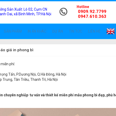
Hotline
ởng Sản Xuất:
Lô 02, Cụm CN
0909.92.7799
anh Oai, xã Bình Minh, TP.Hà Nội
0947.610.363
SẢN PHẨM
IN ẤN KHÁC
DỰ ÁN
TIN TỨC
LIÊN HỆ
áo giá in phong bì
 miễn phí:
ọng Tấn, P.Dương Nội, Q.Hà Đông, Hà Nội
Trung, Tân Triều, Thanh Trì, Hà Nội
iên chuyên nghiệp tư vấn và thiết kế miễn phí mẫu phong bì đẹp, ph