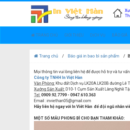
Xư
Th
TRANG CHỦ
GIỚI THIỆU
DỊCH VỤ
BÁO GIÁ
Trang chủ
Báo giá in bao bì sản phẩm
B
Mọi thông tin vui lòng liên hệ để được hỗ trợ và tư vấn
Công ty TNHH In Việt Hàn
Văn Phòng:
Khu đất Dịch vụ LK20A.LK20B đường Lê Tr
Xưởng Sản Xuất:
D10-1 Cụm Sản Xuất Làng Nghề Tập 
Tel:
0909.92.7799 - 0947.610.363
Email :
inviethan05
@gmail.com
Hãy liên hệ ngay với In Viêt Hàn để đội ngũ nhân v
MỘT SỐ MẪU PHONG BÌ CHO BẠN THAM KHẢO: