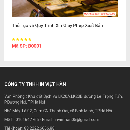
Thủ Tục và Quy Trình Xin Giấy Phép Xuất Bản
Mã SP:
B0001
CÔNG TY TNHH IN VIỆT HÀN
Văn Phòng : Khu đất Dịch vụ LK20A.LK20B đường Lê Trọng Tấn,
P.Dương Nội, TP.Hà Nội
Nhà Máy: Lô 02, Cụm CN Thanh Oai, xã Bình Minh, TP.Hà Nội
MST : 0101642765 - Email :
inviethan05@gmail.com
Tài Khoản: 88.2222.6666.88