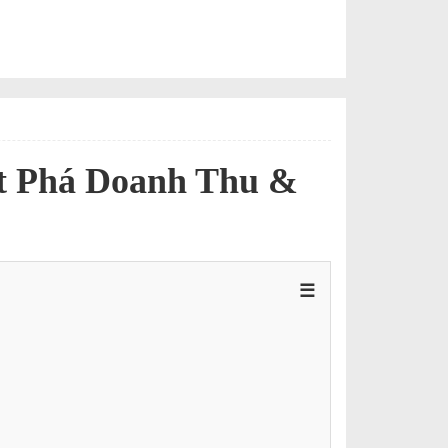
ột Phá Doanh Thu &
☰