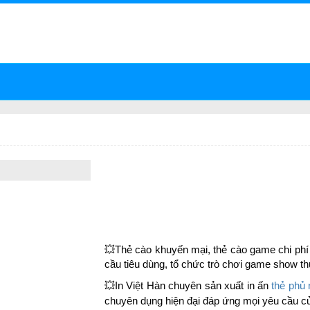
Hotline
ởng Sản Xuất:
Lô 02, Cụm CN
0909.92.7799
anh Oai, xã Bình Minh, TP.Hà Nội
0947.610.363
SẢN PHẨM
IN ẤN KHÁC
DỰ ÁN
TIN TỨC
LIÊN HỆ
IN THẺ CÀO THẺ KHUYẾN MẠI
|
Mã sản phẩm :
TC0001
|
Lượt xem 
Liên hệ
💥Thẻ cào khuyến mại, thẻ cào game chi phí 
cầu tiêu dùng, tổ chức trò chơi game show th
💥In Việt Hàn chuyên sản xuất in ấn
thẻ phủ 
chuyên dụng hiện đại đáp ứng mọi yêu cầu c