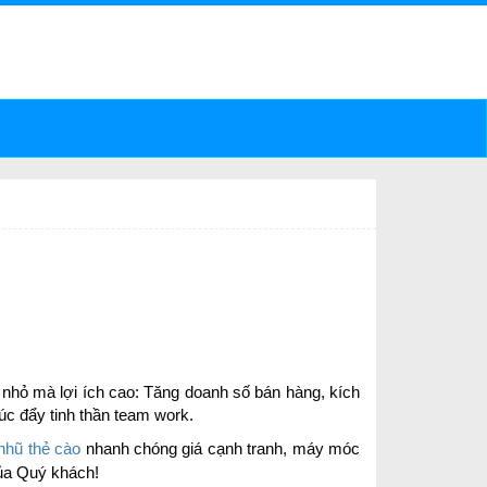
Email
inviethan05@gmail.com
inviethan09@gmail.com
:
2510
nhỏ mà lợi ích cao: Tăng doanh số bán hàng, kích
úc đẩy tinh thần team work.
nhũ thẻ cào
nhanh chóng giá cạnh tranh, máy móc
ủa Quý khách!