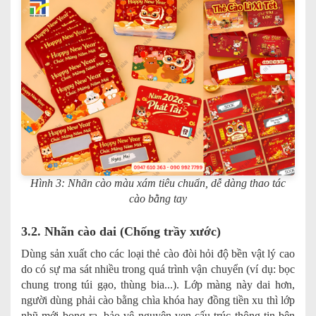
Hình 3: Nhãn cào màu xám tiêu chuẩn, dễ dàng thao tác
cào bằng tay
3.2. Nhãn cào dai (Chống trầy xước)
Dùng sản xuất cho các loại thẻ cào đòi hỏi độ bền vật lý cao
do có sự ma sát nhiều trong quá trình vận chuyển (ví dụ: bọc
chung trong túi gạo, thùng bia...). Lớp màng này dai hơn,
người dùng phải cào bằng chìa khóa hay đồng tiền xu thì lớp
nhũ mới bong ra, bảo vệ nguyên vẹn cấu trúc thông tin bên