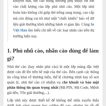
khuyến mãi, thẻ cào trúng thưởng phụ thuộc rất lớn
vào chất lượng của lớp phủ nhũ cào. Một lớp nhũ
hoàn hảo không chỉ giúp thẻ trông sang trọng, cao cấp
mà còn đóng vai trò như một "chiếc khiên" bảo vệ dữ
liệu giải thưởng khỏi những hành vi gian lận. Cùng
In
Việt Hàn
tìm hiểu chi tiết về các loại nhãn cào trên thị
trường hiện nay.
1. Phủ nhũ cào, nhãn cào dùng để làm
gì?
Nhũ thẻ cào (hay nhãn phủ cào) là một lớp màng đặc biệt
được cán đè lên trên bề mặt của thẻ cào. Bên cạnh các thông
tin công khai về thương hiệu, thể lệ chương trình hay số seri
quản lý, nhũ thẻ cào có nhiệm vụ
che khuất và bảo mật
phần thông tin quan trọng nhất
(Mã PIN, Mã Code, Mệnh
giá tiền, Tên giải thưởng,...).
Lớp nhũ này được thiết kế để không thể nhìn xuyên thấu
dưới ánh sáng quang học cường độ cao, nhưng lại rất dễ