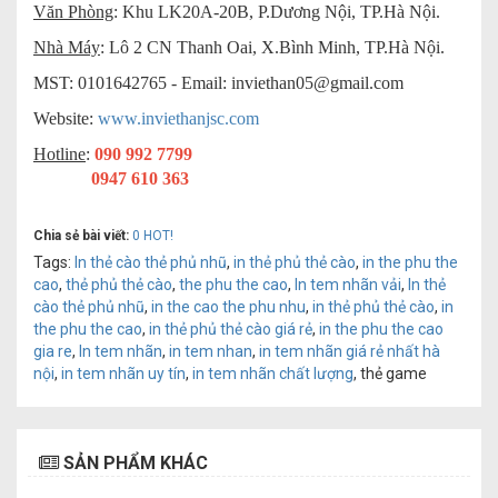
Văn Phòng
: Khu LK20A-20B, P.Dương Nội, TP.Hà Nội.
Nhà Máy
: Lô 2 CN Thanh Oai, X.Bình Minh, TP.Hà Nội.
MST: 0101642765 - Email:
inviethan05@gmail.com
Website:
www.inviethanjsc.com
Hotline
:
090 992 7799
0947 610 363
Chia sẻ bài viết:
0
HOT!
Tags:
In thẻ cào thẻ phủ nhũ
,
in thẻ phủ thẻ cào
,
in the phu the
cao
,
thẻ phủ thẻ cào
,
the phu the cao
,
In tem nhãn vải
,
In thẻ
cào thẻ phủ nhũ
,
in the cao the phu nhu
,
in thẻ phủ thẻ cào
,
in
the phu the cao
,
in thẻ phủ thẻ cào giá rẻ
,
in the phu the cao
gia re
,
In tem nhãn
,
in tem nhan
,
in tem nhãn giá rẻ nhất hà
nội
,
in tem nhãn uy tín
,
in tem nhãn chất lượng
, thẻ game
SẢN PHẨM KHÁC