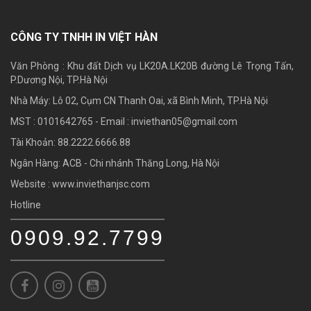
CÔNG TY TNHH IN VIỆT HÀN
Văn Phòng : Khu đất Dịch vụ LK20A.LK20B đường Lê Trọng Tấn,
P.Dương Nội, TP.Hà Nội
Nhà Máy: Lô 02, Cụm CN Thanh Oai, xã Bình Minh, TP.Hà Nội
MST : 0101642765 - Email :
inviethan05@gmail.com
Tài Khoản: 88.2222.6666.88
Ngân Hàng: ACB - Chi nhánh Thăng Long, Hà Nội
Website : www.inviethanjsc.com
Hotline
0909.92.7799