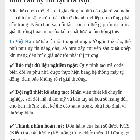
nhũ cào uy tín tại Hà Nội
Việc lựa chọn một địa chỉ gia công in nhũ cào giá rẻ và uy tín
là bài toán sống còn mà bất cứ doanh nghiệp nào cũng phải
cẩn trọng. Nếu chọn sai đối tác, bạn có thể gặp rủi ro lộ mã
giải thưởng hoặc nhũ cào kém chất lượng làm hỏng thẻ.
In Việt Hàn
tự hào là một trong những xưởng in thẻ cào, thẻ
phủ nhũ uy tín hàng đầu, sở hữu dây chuyền sản xuất khép
kín mang đến mức giá gốc tốt nhất thị trường.
✔️
Bảo mật dữ liệu nghiêm ngặt:
Quy trình tạo mã code
biến đổi và phủ nhũ được thực hiện bằng hệ thống máy tự
động, đảm bảo không rò rỉ giải thưởng.
✔️
Đội ngũ thiết kế sáng tạo:
Nhân viên thiết kế chuyên
nghiệp, với đôi mắt thẩm mỹ và bàn tay tài hoa sẽ mang đến
cho bạn những thiết kế thẻ cào sang trọng, phù hợp định vị
thương hiệu.
✔️
Thành phẩm hoàn mỹ:
Đơn hàng của bạn sẽ được KCS
(Kiểm tra chất lượng) kỹ lưỡng từng chiếc trước khi đóng gói
bàn giao.