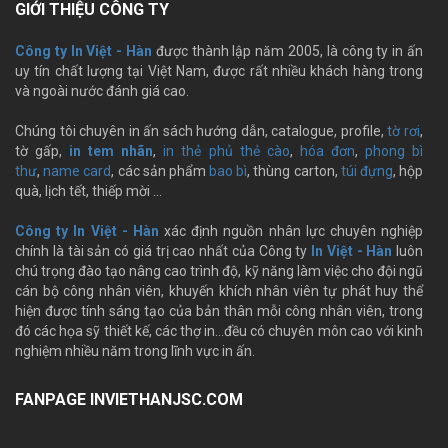
GIỚI THIỆU CÔNG TY
Công ty In Việt - Hàn
được thành lập năm 2005, là công ty in ấn
uy tín chất lượng tại Việt Nam, được rất nhiều khách hàng trong
và ngoài nước đánh giá cao.
Chúng tôi chuyên in ấn sách hướng dẫn, catalogue, profile,
tờ rơi
,
tờ gấp,
in tem nhãn
,
in thẻ phủ thẻ cào
,
hóa đơn
,
phong bì
thư
,
name card
, các sản phẩm
bao bì
, thùng carton,
túi đựng
, hộp
quà, lịch tết, thiếp mời …
Công ty In Việt - Hàn
xác định nguồn nhân lực chuyên nghiệp
chính là tài sản có giá trị cao nhất của Công ty
In Việt - Hàn
luôn
chú trọng đào tạo nâng cao trình độ, kỹ năng làm việc cho đội ngũ
cán bộ công nhân viên, khuyến khích nhân viên tự phát huy thể
hiện được tính sáng tạo của bản thân mỗi công nhân viên, trong
đó các họa sỹ thiết kế, các thợ in…đều có chuyên môn cao với kinh
nghiệm nhiều năm trong lĩnh vực in ấn.
FANPAGE INVIETHANJSC.COM