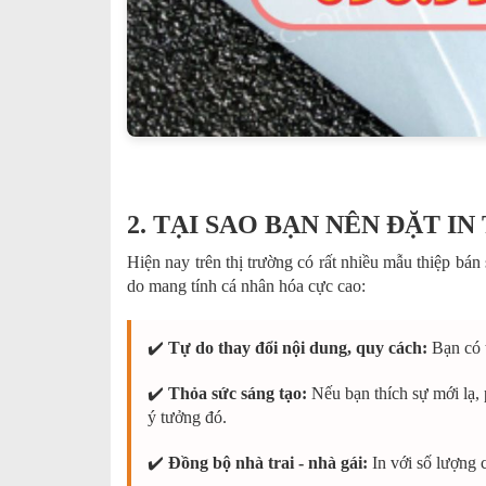
2. TẠI SAO BẠN NÊN ĐẶT I
Hiện nay trên thị trường có rất nhiều mẫu thiệp bán
do mang tính cá nhân hóa cực cao:
✔️
Tự do thay đổi nội dung, quy cách:
Bạn có t
✔️
Thỏa sức sáng tạo:
Nếu bạn thích sự mới lạ, p
ý tưởng đó.
✔️
Đồng bộ nhà trai - nhà gái:
In với số lượng c