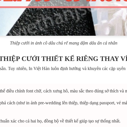
Thiệp cưới in ảnh cô dâu chú rể mang đậm dấu ấn cá nhân
N THIỆP CƯỚI THIẾT KẾ RIÊNG THAY V
 sẵn. Tuy nhiên, In Việt Hàn luôn định hướng và khuyên các cặp uyên ư
hể điều chỉnh font chữ, cách xưng hô, màu sắc theo đúng sở thích và
há cách (như in ảnh pre-wedding lên thiệp, thiệp dạng passport, vé máy
huẩn xác cho cả hai họ, đồng bộ về thiết kế giúp tạo sự thống nhất.