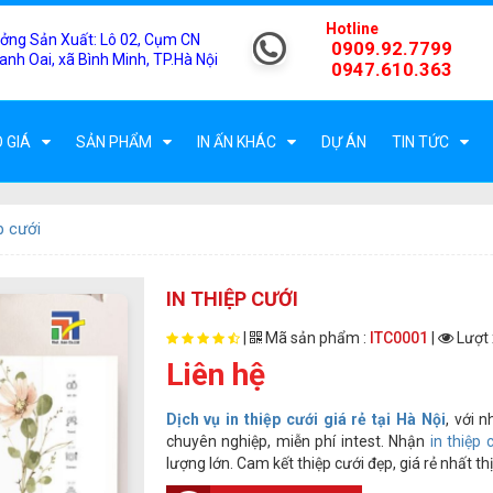
Hotline
ởng Sản Xuất:
Lô 02, Cụm CN
0909.92.7799
anh Oai, xã Bình Minh, TP.Hà Nội
0947.610.363
 GIÁ
SẢN PHẨM
IN ẤN KHÁC
DỰ ÁN
TIN TỨC
p cưới
IN THIỆP CƯỚI
|
Mã sản phẩm :
ITC0001
|
Lượt 
Liên hệ
Dịch vụ in thiệp cưới giá rẻ tại Hà Nội
, với 
chuyên nghiệp, miễn phí intest. Nhận
in thiệp 
lượng lớn. Cam kết thiệp cưới đẹp, giá rẻ nhất t