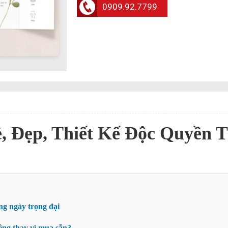
0909.92.7799
ẻ, Đẹp, Thiết Kế Độc Quyền 
ong ngày trọng đại
riêng thay vì mua sẵn?