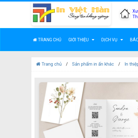
Xư
Th
TRANG CHỦ
GIỚI THIỆU
DỊCH VỤ
BÁO
Trang chủ
Sản phẩm in ấn khác
In thiệ