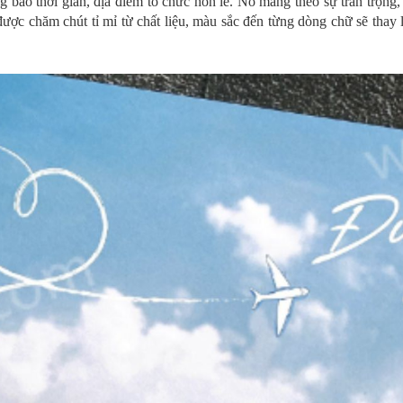
g báo thời gian, địa điểm tổ chức hôn lễ. Nó mang theo sự trân trọng
ược chăm chút tỉ mỉ từ chất liệu, màu sắc đến từng dòng chữ sẽ thay l