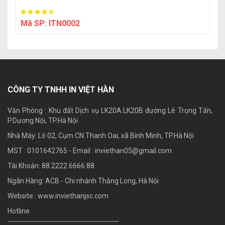
Mã SP:
ITN0002
CÔNG TY TNHH IN VIỆT HÀN
Văn Phòng : Khu đất Dịch vụ LK20A.LK20B đường Lê Trọng Tấn,
P.Dương Nội, TP.Hà Nội
Nhà Máy: Lô 02, Cụm CN Thanh Oai, xã Bình Minh, TP.Hà Nội
MST : 0101642765 - Email :
inviethan05@gmail.com
Tài Khoản: 88.2222.6666.88
Ngân Hàng: ACB - Chi nhánh Thăng Long, Hà Nội
Website : www.inviethanjsc.com
Hotline