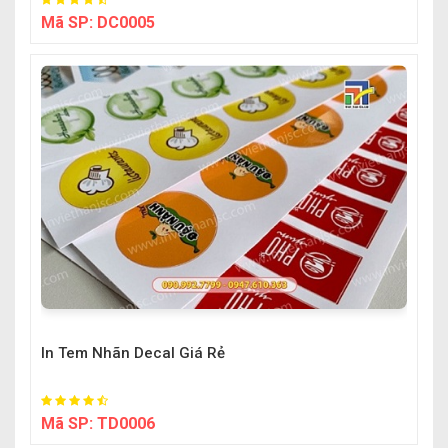
Mã SP:
DC0005
In Tem Nhãn Decal Giá Rẻ
Mã SP:
TD0006