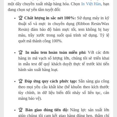
một dây chuyền xuất nhập hàng hóa. Chọn
In Việt Hàn
, bạn
đang chọn sự yên tâm tuyệt đối:
🏆
Chất lượng in sắc nét 100%:
Sử dụng máy in kỹ
thuật số và mực in chuyên dụng (Ribbon Resin/Wax
Resin) đảm bảo độ bám mực tốt, tem không bị bay
màu, trầy xước trong suốt quá trình sử dụng. Tỷ lệ
quét mã thành công 100%.
🏆
In mẫu tem hoàn toàn miễn phí:
Với các đơn
hàng in mã vạch số lượng lớn, chúng tôi sẽ triển khai
in mẫu test để quý khách duyệt thực tế trước khi tiến
hành sản xuất hàng loạt.
🏆
Đáp ứng quy cách phức tạp:
Sẵn sàng gia công
theo mọi yêu cầu khắt khe (bế khuôn theo kích thước
tùy chỉnh, in dữ liệu biến đổi nhảy số liên tục, cán
màng bảo vệ).
🏆
Bàn giao đúng tiến độ:
Năng lực sản xuất lớn
giúp chúng tôi cam kết giao hàng đúng hẹn, thậm chí