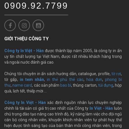
0909.92.7799
GIỚI THIỆU CÔNG TY
Công ty In Việt - Hàn
được thành lập năm 2005, là công ty in ấn
uy tín chất lượng tại Việt Nam, được rất nhiều khách hàng trong
và ngoài nước đánh giá cao.
Chúng tôi chuyên in ấn sách hướng dẫn, catalogue, profile,
tờ rơi
,
tờ gấp,
in tem nhãn
,
in thẻ phủ thẻ cào
,
hóa đơn
,
phong bì
thư
,
name card
, các sản phẩm
bao bì
, thùng carton,
túi đựng
, hộp
quà, lịch tết, thiếp mời …
Công ty In Việt - Hàn
xác định nguồn nhân lực chuyên nghiệp
chính là tài sản có giá trị cao nhất của Công ty
In Việt - Hàn
luôn
chú trọng đào tạo nâng cao trình độ, kỹ năng làm việc cho đội ngũ
cán bộ công nhân viên, khuyến khích nhân viên tự phát huy thể
hiện được tính sáng tạo của bản thân mỗi công nhân viên, trong