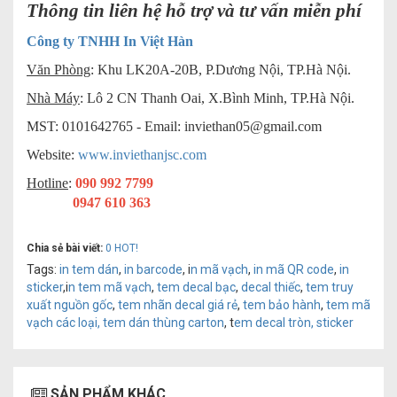
Thông tin liên hệ hỗ trợ và tư vấn miễn phí
Công ty TNHH In Việt Hàn
Văn Phòng
: Khu LK20A-20B, P.Dương Nội, TP.Hà Nội.
Nhà Máy
: Lô 2 CN Thanh Oai, X.Bình Minh, TP.Hà Nội.
MST: 0101642765 - Email:
inviethan05@gmail.com
Website:
www.inviethanjsc.com
Hotline
:
090 992 7799
0947 610 363
Chia sẻ bài viết:
0
HOT!
Tags:
in tem dán
,
in barcode
, i
n mã vạch
,
in mã QR code
,
in
sticker
,i
n tem mã vạch
,
tem decal bạc
,
decal thiếc
,
tem truy
xuất nguồn gốc
,
tem nhãn decal giá rẻ
,
tem bảo hành
,
tem mã
vạch các loại,
tem dán thùng carton
, t
em decal tròn, sticker
SẢN PHẨM KHÁC