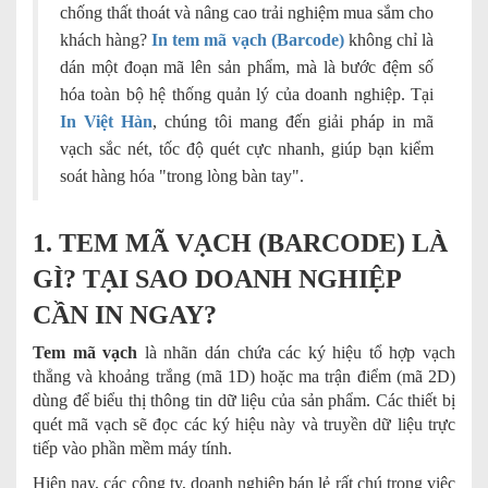
chống thất thoát và nâng cao trải nghiệm mua sắm cho
khách hàng?
In tem mã vạch (Barcode)
không chỉ là
dán một đoạn mã lên sản phẩm, mà là bước đệm số
hóa toàn bộ hệ thống quản lý của doanh nghiệp. Tại
In Việt Hàn
, chúng tôi mang đến giải pháp in mã
vạch sắc nét, tốc độ quét cực nhanh, giúp bạn kiểm
soát hàng hóa "trong lòng bàn tay".
1. TEM MÃ VẠCH (BARCODE) LÀ
GÌ? TẠI SAO DOANH NGHIỆP
CẦN IN NGAY?
Tem mã vạch
là nhãn dán chứa các ký hiệu tổ hợp vạch
thẳng và khoảng trắng (mã 1D) hoặc ma trận điểm (mã 2D)
dùng để biểu thị thông tin dữ liệu của sản phẩm. Các thiết bị
quét mã vạch sẽ đọc các ký hiệu này và truyền dữ liệu trực
tiếp vào phần mềm máy tính.
Hiện nay, các công ty, doanh nghiệp bán lẻ rất chú trọng việc