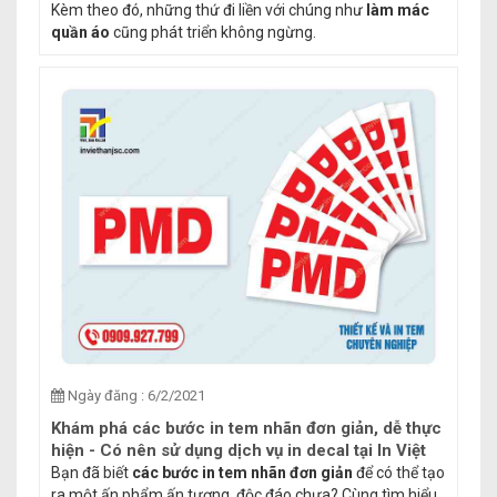
Kèm theo đó, những thứ đi liền với chúng như
làm mác
quần áo
cũng phát triển không ngừng.
Ngày đăng : 6/2/2021
Khám phá các bước in tem nhãn đơn giản, dễ thực
hiện - Có nên sử dụng dịch vụ in decal tại In Việt
Hàn không?
Bạn đã biết
các bước in tem nhãn đơn giản
để có thể tạo
ra một ấn phẩm ấn tượng, độc đáo chưa? Cùng tìm hiểu