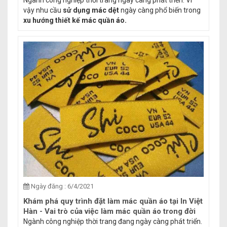
kế mác quần áo phổ biến hiện nay
Ngành công nghiệp thời trang ngày càng phát triển. Vì
vậy nhu cầu
sử dụng mác dệt
ngày càng phổ biến trong
xu hướng thiết kế mác quần áo.
Ngày đăng : 6/4/2021
Khám phá quy trình đặt làm mác quần áo tại In Việt
Hàn - Vai trò của việc làm mác quần áo trong đời
sống
Ngành công nghiệp thời trang đang ngày càng phát triển.