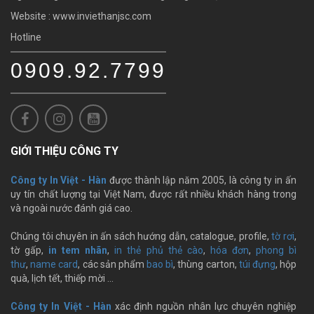
Website : www.inviethanjsc.com
Hotline
0909.92.7799
GIỚI THIỆU CÔNG TY
Công ty In Việt - Hàn
được thành lập năm 2005, là công ty in ấn
uy tín chất lượng tại Việt Nam, được rất nhiều khách hàng trong
và ngoài nước đánh giá cao.
Chúng tôi chuyên in ấn sách hướng dẫn, catalogue, profile,
tờ rơi
,
tờ gấp,
in tem nhãn
,
in thẻ phủ thẻ cào
,
hóa đơn
,
phong bì
thư
,
name card
, các sản phẩm
bao bì
, thùng carton,
túi đựng
, hộp
quà, lịch tết, thiếp mời …
Công ty In Việt - Hàn
xác định nguồn nhân lực chuyên nghiệp