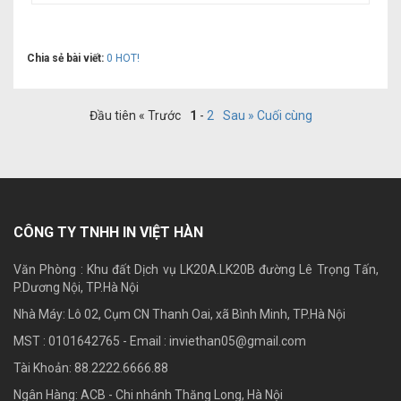
Chia sẻ bài viết:
0
HOT!
Đầu tiên « Trước
1
-
2
Sau »
Cuối cùng
CÔNG TY TNHH IN VIỆT HÀN
Văn Phòng : Khu đất Dịch vụ LK20A.LK20B đường Lê Trọng Tấn,
P.Dương Nội, TP.Hà Nội
Nhà Máy: Lô 02, Cụm CN Thanh Oai, xã Bình Minh, TP.Hà Nội
MST : 0101642765 - Email :
inviethan05@gmail.com
Tài Khoản: 88.2222.6666.88
Ngân Hàng: ACB - Chi nhánh Thăng Long, Hà Nội