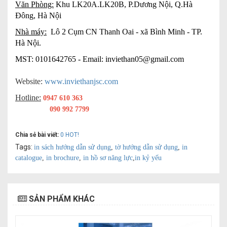
Văn Phòng:
Khu LK20A.LK20B, P.Dương Nội, Q.Hà
Đông, Hà Nội
Nhà máy:
Lô 2 Cụm CN Thanh Oai - xã Bình Minh - TP.
Hà Nội.
MST: 0101642765 - Email:
inviethan05@gmail.com
Website:
www.inviethanjsc.com
Hotline:
0947 610 363
090 992 7799
Chia sẻ bài viết:
0
HOT!
Tags:
in sách hướng dẫn sử dụng
,
tờ hướng dẫn sử dụng
,
in
catalogue
,
in brochure
,
in hồ sơ năng lực
,
in kỷ yếu
SẢN PHẨM KHÁC