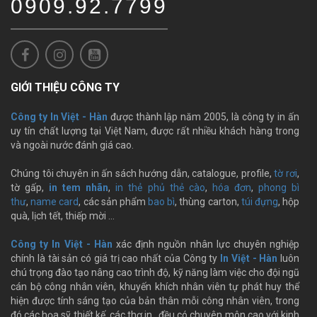
0909.92.7799
GIỚI THIỆU CÔNG TY
Công ty In Việt - Hàn
được thành lập năm 2005, là công ty in ấn
uy tín chất lượng tại Việt Nam, được rất nhiều khách hàng trong
và ngoài nước đánh giá cao.
Chúng tôi chuyên in ấn sách hướng dẫn, catalogue, profile,
tờ rơi
,
tờ gấp,
in tem nhãn
,
in thẻ phủ thẻ cào
,
hóa đơn
,
phong bì
thư
,
name card
, các sản phẩm
bao bì
, thùng carton,
túi đựng
, hộp
quà, lịch tết, thiếp mời …
Công ty In Việt - Hàn
xác định nguồn nhân lực chuyên nghiệp
chính là tài sản có giá trị cao nhất của Công ty
In Việt - Hàn
luôn
chú trọng đào tạo nâng cao trình độ, kỹ năng làm việc cho đội ngũ
cán bộ công nhân viên, khuyến khích nhân viên tự phát huy thể
hiện được tính sáng tạo của bản thân mỗi công nhân viên, trong
đó các họa sỹ thiết kế, các thợ in…đều có chuyên môn cao với kinh