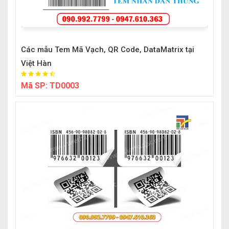
Các mẫu Tem Mã Vạch, QR Code, DataMatrix tại
Việt Hàn
Mã SP:
TD0003