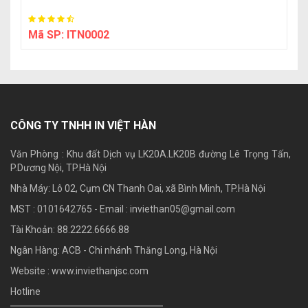
Mã SP:
ITN0002
CÔNG TY TNHH IN VIỆT HÀN
Văn Phòng : Khu đất Dịch vụ LK20A.LK20B đường Lê Trọng Tấn,
P.Dương Nội, TP.Hà Nội
Nhà Máy: Lô 02, Cụm CN Thanh Oai, xã Bình Minh, TP.Hà Nội
MST : 0101642765 - Email :
inviethan05@gmail.com
Tài Khoản: 88.2222.6666.88
Ngân Hàng: ACB - Chi nhánh Thăng Long, Hà Nội
Website : www.inviethanjsc.com
Hotline