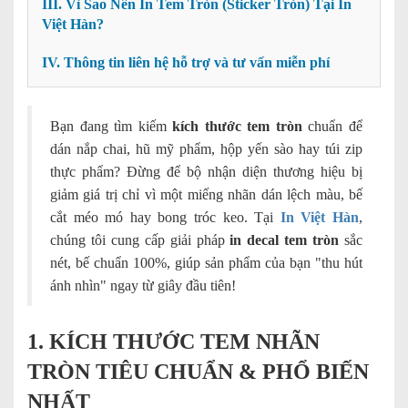
III. Vì Sao Nên In Tem Tròn (Sticker Tròn) Tại In
Việt Hàn?
IV. Thông tin liên hệ hỗ trợ và tư vấn miễn phí
Bạn đang tìm kiếm
kích thước tem tròn
chuẩn để
dán nắp chai, hũ mỹ phẩm, hộp yến sào hay túi zip
thực phẩm? Đừng để bộ nhận diện thương hiệu bị
giảm giá trị chỉ vì một miếng nhãn dán lệch màu, bế
cắt méo mó hay bong tróc keo. Tại
In Việt Hàn
,
chúng tôi cung cấp giải pháp
in decal tem tròn
sắc
nét, bế chuẩn 100%, giúp sản phẩm của bạn "thu hút
ánh nhìn" ngay từ giây đầu tiên!
1. KÍCH THƯỚC TEM NHÃN
TRÒN TIÊU CHUẨN & PHỔ BIẾN
NHẤT