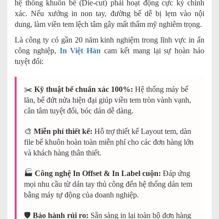
hệ thống khuôn bế (Die-cut) phải hoạt động cực kỳ chính
xác. Nếu xưởng in non tay, đường bế dễ bị lẹm vào nội
dung, làm viền tem lệch tâm gây mất thẩm mỹ nghiêm trọng.
Là công ty có gần 20 năm kinh nghiệm trong lĩnh vực in ấn
công nghiệp,
In Việt Hàn
cam kết mang lại sự hoàn hảo
tuyệt đối:
✂️
Kỹ thuật bế chuẩn xác 100%:
Hệ thống máy bế
lăn, bế đứt nửa hiện đại giúp viền tem tròn vành vạnh,
cân tâm tuyệt đối, bóc dán dễ dàng.
🎨
Miễn phí thiết kế:
Hỗ trợ thiết kế Layout tem, dàn
file bế khuôn hoàn toàn miễn phí cho các đơn hàng lớn
và khách hàng thân thiết.
🏭
Công nghệ In Offset & In Label cuộn:
Đáp ứng
mọi nhu cầu từ dán tay thủ công đến hệ thống dán tem
bằng máy tự động của doanh nghiệp.
🛡️
Bảo hành rủi ro:
Sẵn sàng in lại toàn bộ đơn hàng