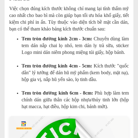
Việc chọn đúng kích thước không chỉ mang lại tính thẩm mỹ
cao nhất cho bao bì mà còn giúp bạn tối ưu hóa khổ giấy, tiết
kiệm chi phí in ấn. Tùy thuộc vào diện tích bề mặt cần dán,
bạn có thể tham khảo bảng kích thước chuẩn sau:
Tem tròn đường kính 2cm - 3cm:
Chuyên dùng làm
tem dán nắp chai lọ nhỏ, tem dán ly trà sữa, sticker
Logo mini dán niêm phong miệng túi giấy, hộp bánh.
Tem tròn đường kính 4cm - 5cm:
Kích thước "quốc
dân" lý tưởng để dán hũ mỹ phẩm (kem body, mặt nạ),
hộp gia vị, nắp hũ yến sào, lọ tinh dầu.
Tem tròn đường kính 6cm - 8cm:
Phù hợp làm tem
chính dán giữa thân các hộp nhựa/thủy tinh lớn (hộp
hạt macca, hạt điều, hộp kim chi, bánh mứt).