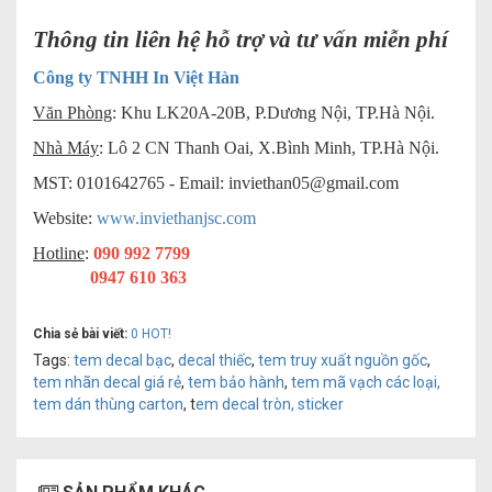
Thông tin liên hệ hỗ trợ và tư vấn miễn phí
Công ty TNHH In Việt Hàn
Văn Phòng
: Khu LK20A-20B, P.Dương Nội, TP.Hà Nội.
Nhà Máy
: Lô 2 CN Thanh Oai, X.Bình Minh, TP.Hà Nội.
MST: 0101642765 - Email:
inviethan05@gmail.com
Website:
www.inviethanjsc.com
Hotline
:
090 992 7799
0947 610 363
Chia sẻ bài viết:
0
HOT!
Tags:
tem decal bạc
,
decal thiếc
,
tem truy xuất nguồn gốc
,
tem nhãn decal giá rẻ
,
tem bảo hành
,
tem mã vạch các loại,
tem dán thùng carton
, t
em decal tròn, sticker