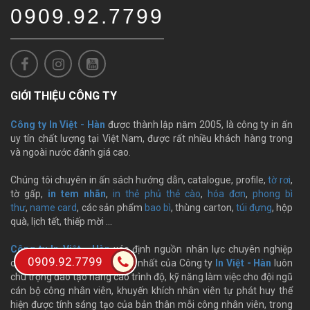
0909.92.7799
GIỚI THIỆU CÔNG TY
Công ty In Việt - Hàn
được thành lập năm 2005, là công ty in ấn
uy tín chất lượng tại Việt Nam, được rất nhiều khách hàng trong
và ngoài nước đánh giá cao.
Chúng tôi chuyên in ấn sách hướng dẫn, catalogue, profile,
tờ rơi
,
tờ gấp,
in tem nhãn
,
in thẻ phủ thẻ cào
,
hóa đơn
,
phong bì
thư
,
name card
, các sản phẩm
bao bì
, thùng carton,
túi đựng
, hộp
quà, lịch tết, thiếp mời …
Công ty In Việt - Hàn
xác định nguồn nhân lực chuyên nghiệp
0909.92.7799
chính là tài sản có giá trị cao nhất của Công ty
In Việt - Hàn
luôn
chú trọng đào tạo nâng cao trình độ, kỹ năng làm việc cho đội ngũ
cán bộ công nhân viên, khuyến khích nhân viên tự phát huy thể
hiện được tính sáng tạo của bản thân mỗi công nhân viên, trong