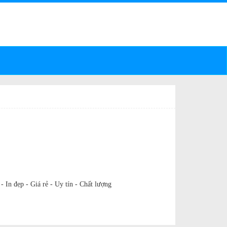
Email
inviethan05@gmail.com
inviethan09@gmail.com
LIÊN HỆ
 :
3403
- In đẹp - Giá rẻ - Uy tín - Chất lượng