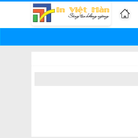
Xư
Th
TRANG CHỦ
GIỚI THIỆU
DỊCH VỤ
BÁO 
Trang chủ
Sản phẩm in ấn khác
In phong