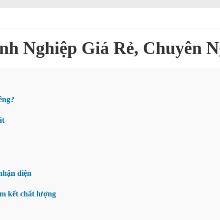
nh Nghiệp Giá Rẻ, Chuyên N
iêng?
ất
 nhận diện
am kết chất lượng