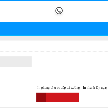
Hotline
ởng Sản Xuất:
Lô 02, Cụm CN
0909.92.7799
anh Oai, xã Bình Minh, TP.Hà Nội
0947.610.363
DỰ ÁN
GIÁ
SẢN PHẨM
IN ẤN KHÁC
TIN TỨC
 bì, bao lì xì
IN PHONG BÌ THƯ ĐẸP, GIÁ TỐT
|
Mã sản phẩm :
IPB0002
|
Lượt xem
Liên hệ
In phong bì trực tiếp tại xưởng - In nhanh lấy ngay 
0909.92.7799