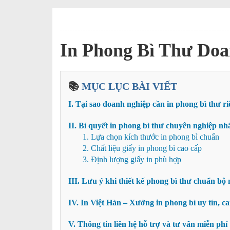
THÔNG TIN SẢN PHẨM
In Phong Bì Thư Doa
📚
MỤC LỤC BÀI VIẾT
I. Tại sao doanh nghiệp cần in phong bì thư r
II. Bí quyết in phong bì thư chuyên nghiệp nh
1. Lựa chọn kích thước in phong bì chuẩn
2. Chất liệu giấy in phong bì cao cấp
3. Định lượng giấy in phù hợp
III. Lưu ý khi thiết kế phong bì thư chuẩn bộ
IV. In Việt Hàn – Xưởng in phong bì uy tín, c
V. Thông tin liên hệ hỗ trợ và tư vấn miễn phí