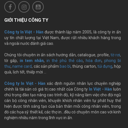
GIỚI THIỆU CÔNG TY
Công ty In Việt - Hàn
được thành lập năm 2005, là công ty in ấn
uy tín chất lượng tại Việt Nam, được rất nhiều khách hàng trong
và ngoài nước đánh giá cao.
Chúng tôi chuyên in ấn sách hướng dẫn, catalogue, profile,
tờ rơi
,
tờ gấp,
in tem nhãn
,
in thẻ phủ thẻ cào
,
hóa đơn
,
phong bì
thư
,
name card
, các sản phẩm
bao bì
, thùng carton,
túi đựng
, hộp
quà, lịch tết, thiếp mời …
Công ty In Việt - Hàn
xác định nguồn nhân lực chuyên nghiệp
chính là tài sản có giá trị cao nhất của Công ty
In Việt - Hàn
luôn
chú trọng đào tạo nâng cao trình độ, kỹ năng làm việc cho đội ngũ
cán bộ công nhân viên, khuyến khích nhân viên tự phát huy thể
hiện được tính sáng tạo của bản thân mỗi công nhân viên, trong
đó các họa sỹ thiết kế, các thợ in…đều có chuyên môn cao với kinh
nghiệm nhiều năm trong lĩnh vực in ấn.