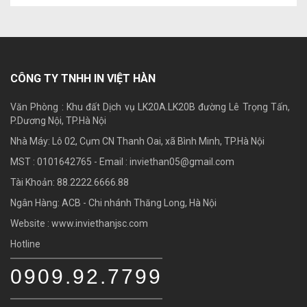
CÔNG TY TNHH IN VIỆT HÀN
Văn Phòng : Khu đất Dịch vụ LK20A.LK20B đường Lê Trọng Tấn,
P.Dương Nội, TP.Hà Nội
Nhà Máy: Lô 02, Cụm CN Thanh Oai, xã Bình Minh, TP.Hà Nội
MST : 0101642765 - Email :
inviethan05@gmail.com
Tài Khoản: 88.2222.6666.88
Ngân Hàng: ACB - Chi nhánh Thăng Long, Hà Nội
Website : www.inviethanjsc.com
Hotline
0909.92.7799