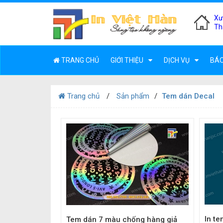
Xư
Th
TRANG CHỦ
GIỚI THIỆU
DỊCH VỤ
BÁO
Trang chủ
Sản phẩm
Tem dán Decal
In t
Tem dán 7 màu chống hàng giả