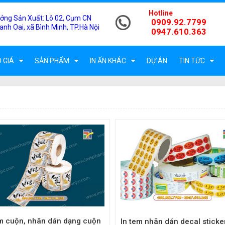
Hotline
ởng Sản Xuất:
Lô 02, Cụm CN
0909.92.7799
anh Oai, xã Bình Minh, TP.Hà Nội
0947.610.363
 GIÁ
SẢN PHẨM
IN ẤN KHÁC
DỰ ÁN
TIN TỨC
em cuộn, nhãn dán dạng cuộn
In tem nhãn dán decal sticke