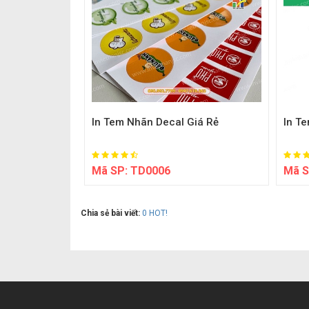
In Tem Nhãn Decal Giá Rẻ
In T
Mã SP:
TD0006
Mã S
Chia sẻ bài viết:
0
HOT!