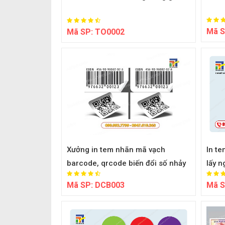
Mã S
Mã SP:
TO0002
Xưởng in tem nhãn mã vạch
In t
barcode, qrcode biến đổi số nhảy
lấy n
Mã SP:
DCB003
Mã S