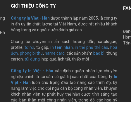
GIỚI THIỆU CÔNG TY
FA
ọng
Công ty In Việt - Hàn
được thành lập năm 2005, là công ty
in ấn uy tín chất lượng tại Việt Nam, được rất nhiều khách
hàng trong và ngoài nước đánh giá cao.
Đang
.Hà
Hôm
Chúng tôi chuyên in ấn sách hướng dẫn, catalogue,
Tổng
profile,
tờ rơi
, tờ gấp,
in tem nhãn
,
in thẻ phủ thẻ cào
,
hóa
đơn
,
phong bì thư
,
name card
, các sản phẩm
bao bì
, thùng
carton,
túi đựng
, hộp quà, lịch tết, thiếp mời …
Công ty In Việt - Hàn
xác định nguồn nhân lực chuyên
nghiệp chính là tài sản có giá trị cao nhất của Công ty
In
Việt - Hàn
luôn chú trọng đào tạo nâng cao trình độ, kỹ
năng làm việc cho đội ngũ cán bộ công nhân viên, khuyến
khích nhân viên tự phát huy thể hiện được tính sáng tạo
của bản thân mỗi công nhân viên, trong đó các họa sỹ
thiết kế, các thợ in…đều có chuyên môn cao với kinh
nghiệm nhiều năm trong lĩnh vực in ấn.