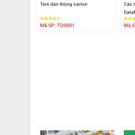
Tem dán thùng carton
Các 
DataM
Mã SP:
TD0001
Mã S