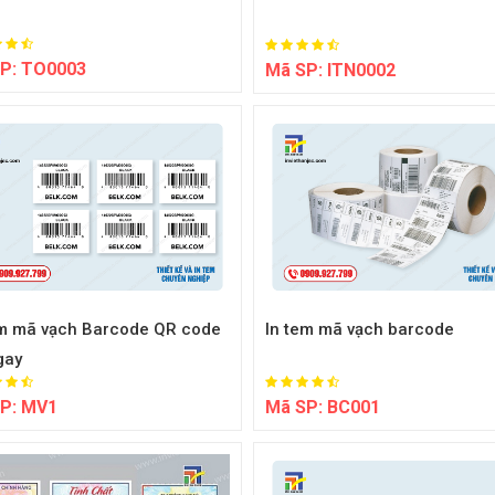
P:
TO0003
Mã SP:
ITN0002
em mã vạch Barcode QR code
In tem mã vạch barcode
gay
P:
MV1
Mã SP:
BC001