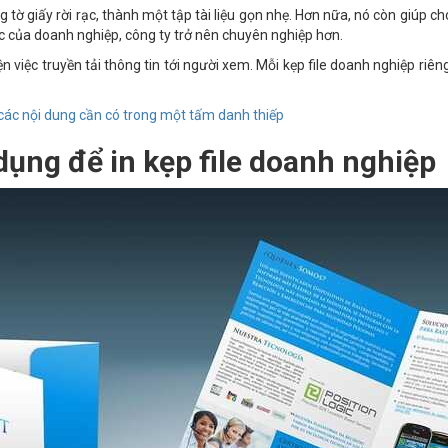
 tờ giấy rời rạc, thành một tập tài liệu gọn nhẹ. Hơn nữa, nó còn giúp ch
c của doanh nghiệp, công ty trở nên chuyên nghiệp hơn.
ện việc truyền tải thông tin tới người xem. Mỗi kẹp file doanh nghiệp riên
 các nội dung cần có trong một tấm danh thiếp
dụng để in kẹp file doanh nghiệp