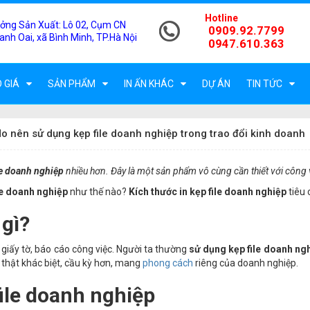
Hotline
ởng Sản Xuất:
Lô 02, Cụm CN
0909.92.7799
anh Oai, xã Bình Minh, TP.Hà Nội
0947.610.363
 GIÁ
SẢN PHẨM
IN ẤN KHÁC
DỰ ÁN
TIN TỨC
o nên sử dụng kẹp file doanh nghiệp trong trao đổi kinh doanh
le doanh nghiệp
nhiều hơn. Đây là một sản phẩm vô cùng cần thiết với công
le doanh nghiệp
như thế nào?
Kích thước in kẹp file doanh nghiệp
tiêu 
 gì?
 giấy tờ, báo cáo công việc. Người ta thường
sử dụng kẹp file doanh ng
o thật khác biệt, cầu kỳ hơn, mang
phong cách
riêng của doanh nghiệp.
file doanh nghiệp