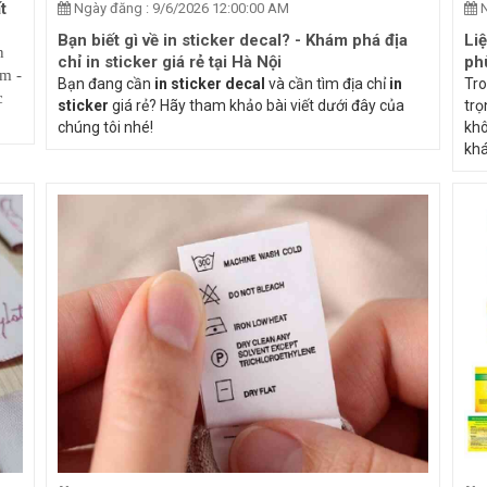
t
Ngày đăng : 9/6/2026 12:00:00 AM
N
Bạn biết gì về in sticker decal? - Khám phá địa
Li
n
chỉ in sticker giá rẻ tại Hà Nội
ph
âm -
Bạn đang cần
in sticker decal
và cần tìm địa chỉ
in
Tro
c
sticker
giá rẻ? Hãy tham khảo bài viết dưới đây của
trọ
chúng tôi nhé!
khô
khá