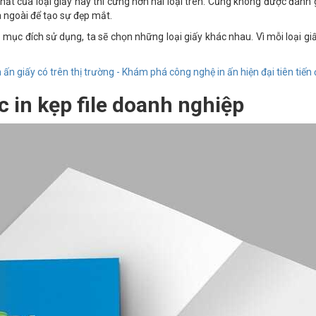
 chất của loại giấy này thì cứng hơn hai loại trên. Cũng không được đán
 ngoài để tạo sự đẹp mắt.
o mục đích sử dụng, ta sẽ chọn những loại giấy khác nhau. Vì mỗi loại g
 ấn giấy có trên thị trường - Khám phá công nghệ in ấn hiện đại tiên tiến
c in kẹp file doanh nghiệp