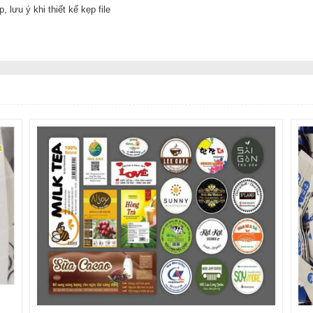
ệp,
lưu ý khi thiết kế kẹp file