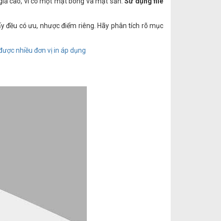
h giá cao, vì có một mặt bóng và mặt sần.
Sử dụng file
iấy đều có ưu, nhược điểm riêng. Hãy phân tích rõ mục
 được nhiều đơn vị in áp dụng