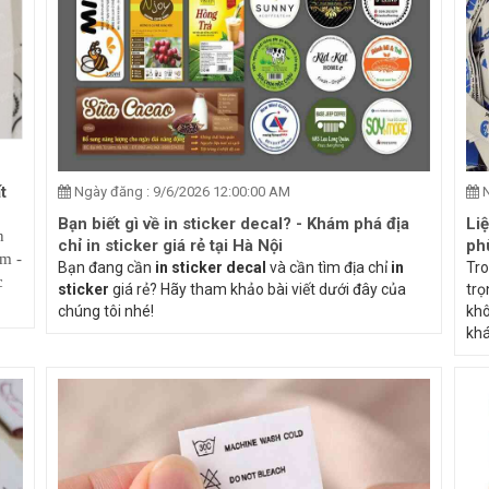
t
Ngày đăng : 9/6/2026 12:00:00 AM
N
Bạn biết gì về in sticker decal? - Khám phá địa
Li
n
chỉ in sticker giá rẻ tại Hà Nội
ph
âm -
Bạn đang cần
in sticker decal
và cần tìm địa chỉ
in
Tro
c
sticker
giá rẻ? Hãy tham khảo bài viết dưới đây của
trọ
chúng tôi nhé!
khô
khá