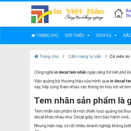
Xư
Th
TRANG CHỦ
GIỚI THIỆU
DỊCH VỤ
BÁO
Trang chủ
Cẩm nang tư vấn
Có nên in
Công nghệ
in decal tem nhãn
ngày càng trở nên phổ biế
Việc quảng bá thương hiệu của mình qua
in decal t
vậy, hãy cùng tham khảo các thông tin hữu ích về tem
Tem nhãn sản phẩm là g
Tem nhãn sản phẩm là một chiến lược quảng bá thương
decal khác nhau như: Decal giấy, tem bảo hành void,..
Nhưng hiện nay, có rất nhiều doanh nghiệp không biết đ