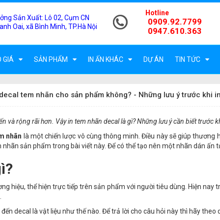
Hotline
ởng Sản Xuất:
Lô 02, Cụm CN
0909.92.7799
anh Oai, xã Bình Minh, TP.Hà Nội
0947.610.363
 GIÁ
SẢN PHẨM
IN ẤN KHÁC
DỰ ÁN
TIN TỨC
 decal tem nhãn cho sản phẩm không? - Những lưu ý trước khi i
n và rộng rãi hơn. Vậy in tem nhãn decal là gì? Những lưu ý cần biết trước k
em nhãn
là một chiến lược vô cùng thông minh. Điều này sẽ giúp thương h
 nhãn sản phẩm trong bài viết này. Để có thể tạo nên một nhãn dán ấn t
ì?
 hiệu, thể hiện trực tiếp trên sản phẩm với người tiêu dùng. Hiện nay t
.
ến decal là vật liệu như thế nào. Để trả lời cho câu hỏi này thì hãy theo