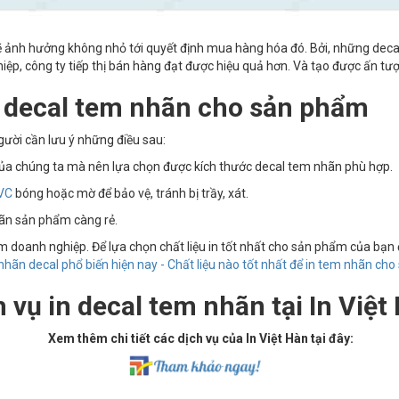
 ảnh hưởng không nhỏ tới quyết định mua hàng hóa đó. Bởi, những decal 
ệp, công ty tiếp thị bán hàng đạt được hiệu quả hơn. Và tạo được ấn tượn
n decal tem nhãn cho sản phẩm
ời cần lưu ý những điều sau:
ủa chúng ta mà nên lựa chọn được kích thước decal tem nhãn phù hợp.
VC
bóng hoặc mờ để bảo vệ, tránh bị trầy, xát.
nhãn sản phẩm càng rẻ.
m doanh nghiệp. Để lựa chọn chất liệu in tốt nhất cho sản phẩm của bạn 
hãn decal phổ biến hiện nay - Chất liệu nào tốt nhất để in tem nhãn ch
 vụ in decal tem nhãn tại In Việt
Xem thêm chi tiết các dịch vụ của In Việt Hàn tại đây: