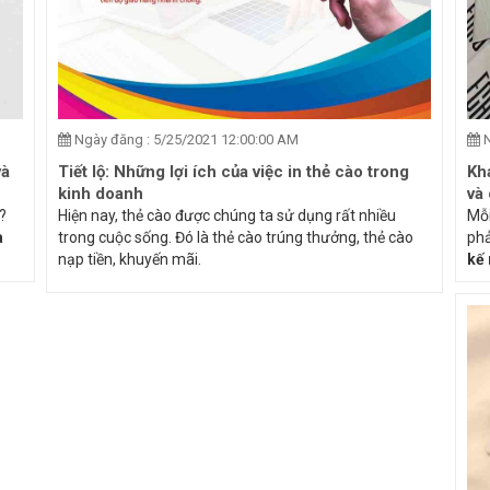
Ngày đăng : 5/25/2021 12:00:00 AM
N
và
Tiết lộ: Những lợi ích của việc in thẻ cào trong
Kh
kinh doanh
và
?
Hiện nay, thẻ cào được chúng ta sử dụng rất nhiều
Mỗi
à
trong cuộc sống. Đó là thẻ cào trúng thưởng, thẻ cào
phả
nạp tiền, khuyến mãi.
kế