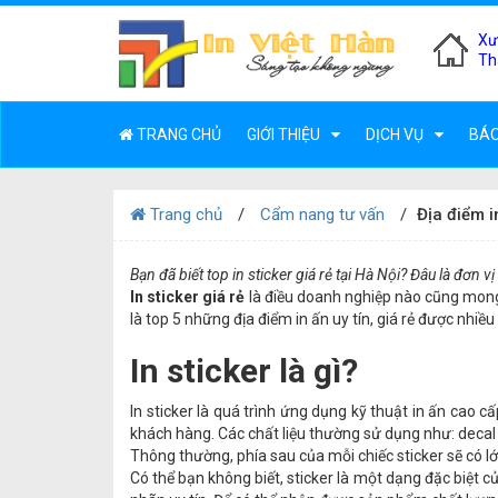
Xư
Th
TRANG CHỦ
GIỚI THIỆU
DỊCH VỤ
BÁO
Trang chủ
Cẩm nang tư vấn
Địa điểm i
Bạn đã biết top in sticker giá rẻ tại Hà Nội? Đâu là đơn
In sticker giá rẻ
là điều doanh nghiệp nào cũng mong 
là top 5 những địa điểm in ấn uy tín, giá rẻ được nhiề
In sticker là gì?
In sticker là quá trình ứng dụng kỹ thuật in ấn cao 
khách hàng. Các chất liệu thường sử dụng như: deca
Thông thường, phía sau của mỗi chiếc sticker sẽ có l
Có thể bạn không biết, sticker là một dạng đặc biệt c