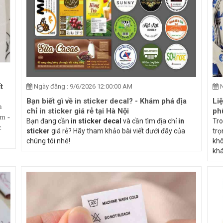
t
Ngày đăng : 9/6/2026 12:00:00 AM
N
Bạn biết gì về in sticker decal? - Khám phá địa
Li
n
chỉ in sticker giá rẻ tại Hà Nội
ph
âm -
Bạn đang cần
in sticker decal
và cần tìm địa chỉ
in
Tro
c
sticker
giá rẻ? Hãy tham khảo bài viết dưới đây của
trọ
chúng tôi nhé!
khô
khá