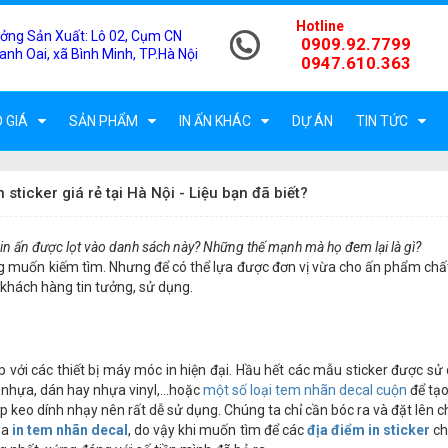
Hotline
ởng Sản Xuất:
Lô 02, Cụm CN
0909.92.7799
anh Oai, xã Bình Minh, TP.Hà Nội
0947.610.363
 GIÁ
SẢN PHẨM
IN ẤN KHÁC
DỰ ÁN
TIN TỨC
n sticker giá rẻ tại Hà Nội - Liệu bạn đã biết?
 vị in ấn được lọt vào danh sách này? Những thế mạnh mà họ đem lại là gì?
muốn kiếm tìm. Nhưng để có thể lựa được đơn vị vừa cho ấn phẩm chất l
u khách hàng tin tưởng, sử dụng.
cấp với các thiết bị máy móc in hiện đại. Hầu hết các mẫu sticker được s
l nhựa, dán hay nhựa vinyl,…hoặc
một số loại tem nhãn decal cuộn
để tạo
ớp keo dính nhạy nên rất dễ sử dụng. Chúng ta chỉ cần bóc ra và đặt lên 
ủa
in tem nhãn decal
, do vậy khi muốn tìm để các
địa điểm in sticker
ch